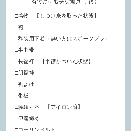
着付けに必要な道具（ 袴）
□着物 【しつけ糸を取った状態】
□袴
□和装用下着（無い方はスポーツブラ）
□半巾帯
□長襦袢 【半襟がついた状態】
□肌襦袢
□裾よけ
□帯板
□腰紐４本 【アイロン済】
□伊達締め
□コーリンベルト