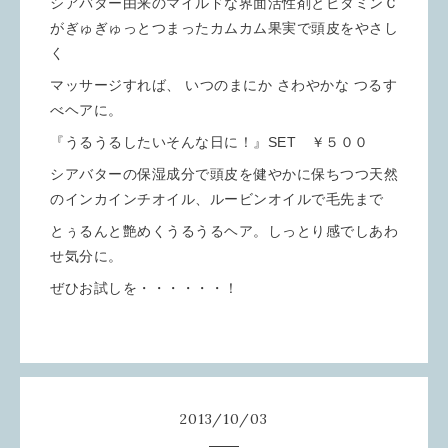
シアバター由来のマイルドな界面活性剤とビタミンＣ
がぎゅぎゅっとつまったカムカム果実で頭皮をやさし
く
マッサージすれば、 いつのまにか さわやかな つるす
べヘアに。
『うるうるしたいそんな日に！』SET ￥５００
シアバターの保湿成分で頭皮を健やかに保ちつつ天然
のインカインチオイル、ルービンオイルで毛先まで
とぅるんと艶めくうるうるヘア。しっとり感でしあわ
せ気分に。
ぜひお試しを・・・・・・！
2013
/
10
/
03