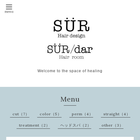
Welcome to the space of healing
Menu
cut（7）
color（5）
perm（4）
straight（4）
treatment（2）
ヘッドスパ（2）
other（3）